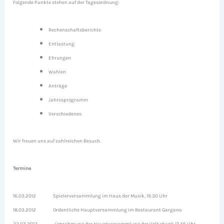
Folgende Punkte stehen auf der Tagesordnung:
Rechenschaftsberichte
Entlastung
Ehrungen
Wahlen
Anträge
Jahresprogramm
Verschiedenes
Wir freuen uns auf zahlreichen Besuch.
Termine
16.03.2012 Spielerversammlung im Haus der Musik, 19.30 Uhr
18.03.2012 Ordentliche Hauptversammlung im Restaurant Gargano
22.03.2012 Umrahmung der Hauptversammlung der Volksbank,17.45 Uhr