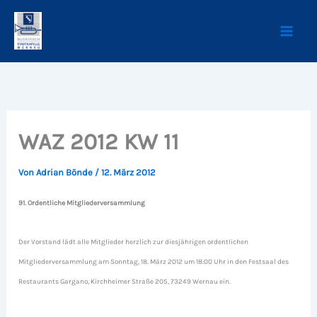
Zum
Inhalt
springen
WAZ 2012 KW 11
Von
Adrian Bönde
/
12. März 2012
91. Ordentliche Mitgliederversammlung
Der Vorstand lädt alle Mitglieder herzlich zur diesjährigen ordentlichen
Mitgliederversammlung am Sonntag, 18. März 2012 um 18:00 Uhr in den Festsaal des
Restaurants Gargano, Kirchheimer Straße 205, 73249 Wernau ein.