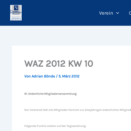
Zum
Inhalt
Verein
springen
WAZ 2012 KW 10
Von
Adrian Bönde
/
5. März 2012
91. Ordentliche Mitgliederversammlung
Der Vorstand lädt alle Mitglieder herzlich zur diesjährigen ordentlichen Mitg
Folgende Punkte stehen auf der Tagesordnung: