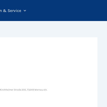
n & Service
, Kirchheimer Straße 205, 73249 Wernau ein.