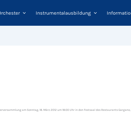
Orchester
Instrumentalausbildung
Informatio
liederversammlung am Sonntag, 18. März 2012 um 18:00 Uhr in den Festsaal des Restaurants Gargano