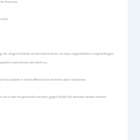
iner Posaune.
ramer.
ung. Für Jürgen Schaller wurde Sabine Nimz als neue Jugendleiterin vorgeschlagen
g gewählt und nahmen die Wahl an.
sich bei beiden in einem öffentlichen Rahmen dafür bedanken.
Juli in der Hauptstraße vorsieht, gegen 20:00 Uhr beendet werden konnte.