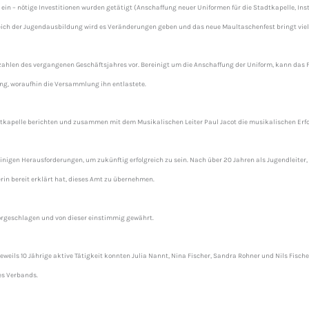
s ein – nötige Investitionen wurden getätigt (Anschaffung neuer Uniformen für die Stadtkapelle, In
ich der Jugendausbildung wird es Veränderungen geben und das neue Maultaschenfest bringt viel 
zzahlen des vergangenen Geschäftsjahres vor. Bereinigt um die Anschaffung der Uniform, kann das F
ng, woraufhin die Versammlung ihn entlastete.
adtkapelle berichten und zusammen mit dem Musikalischen Leiter Paul Jacot die musikalischen Erf
einigen Herausforderungen, um zukünftig erfolgreich zu sein. Nach über 20 Jahren als Jugendleiter, 
rin bereit erklärt hat, dieses Amt zu übernehmen.
orgeschlagen und von dieser einstimmig gewährt.
ils 10 Jährige aktive Tätigkeit konnten Julia Nannt, Nina Fischer, Sandra Rohner und Nils Fische
es Verbands.