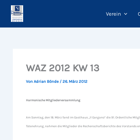
Zum
Inhalt
Verein
springen
WAZ 2012 KW 13
Von
Adrian Bönde
/
26. März 2012
Harmonische Mitgliederversammlung
Am Sonntag, den 18. März fand im Gasthaus „Il Gargano“ die 91. Ordentliche Mi
Totenehrung, nahmen die Mitglieder die Rechenschaftsberichte des Vorstands e