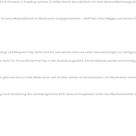
old mit Diamant in Empfang nehmen. Er selbst feierte das Jubiläum mit einer Generalüberholung se
r 50 Jahre Mitgliedschaft im Musikverein entgegennehmen – Adolf Petz, Peter Meggle und Helmut C
ätigt und Benjamin Frey stellte sich für zwei weitere Jahre als Leiter Veranstaltungen zur Verfüg
r zur Wahl, für ihn wurde Sammy Frey in den Ausschuss gewählt. Alle Kandidaten wurden einstimmi
eht eine Ära zu Ende. Beide waren seit etlichen Jahren im Vorstand aktiv. Der Musikverein wird 
nach Vorstellung des Jahresprogramms 2012, dass als Hauptevent sicher das Maultaschenfest im 