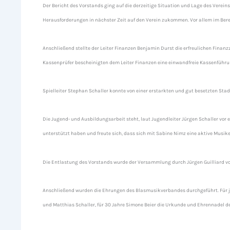
Der Bericht des Vorstands ging auf die derzeitige Situation und Lage des Verein
Herausforderungen in nächster Zeit auf den Verein zukommen. Vor allem im Bere
Anschließend stellte der Leiter Finanzen Benjamin Durst die erfreulichen Finan
Kassenprüfer bescheinigten dem Leiter Finanzen eine einwandfreie Kassenführu
Spielleiter Stephan Schaller konnte von einer erstarkten und gut besetzten St
Die Jugend- und Ausbildungsarbeit steht, laut Jugendleiter Jürgen Schaller vor 
unterstützt haben und freute sich, dass sich mit Sabine Nimz eine aktive Musike
Die Entlastung des Vorstands wurde der Versammlung durch Jürgen Guilliard v
Anschließend wurden die Ehrungen des Blasmusikverbandes durchgeführt. Für jewe
und Matthias Schaller, für 30 Jahre Simone Beier die Urkunde und Ehrennadel d