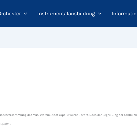
Orchester
Instrumentalausbildung
Informatio
tgliederversammlung des Musikverein Stadtkapelle Wernau statt. Nach der Begrüßung der zahlreich 
ntgegen.