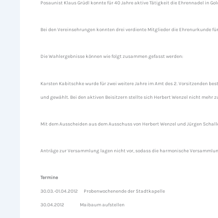
Posaunist Klaus Grüdl konnte für 40 Jahre aktive Tätigkeit die Ehrennadel in G
Bei den Vereinsehrungen konnten drei verdiente Mitglieder die Ehrenurkunde fü
Die Wahlergebnisse können wie folgt zusammen gefasst werden:
Karsten Kabitschke wurde für zwei weitere Jahre im Amt des 2. Vorsitzenden best
und gewählt. Bei den aktiven Beisitzern stellte sich Herbert Wenzel nicht meh
Mit dem Ausscheiden aus dem Ausschuss von Herbert Wenzel und Jürgen Schaller g
Anträge zur Versammlung lagen nicht vor, sodass die harmonische Versammlung 
Termine
30.03.-01.04.2012 Probenwochenende der Stadtkapelle
30.04.2012 Maibaum aufstellen