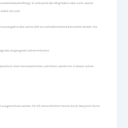
strumentenbeschaffung). Er erläuterte den Mitgliedern aber auch, welche
Arbeit mit sich.
inanzergebnis des Jahres 2011 als zufriedenstellend betrachtet werden. Die
olge des vergangenen Jahres erläutern.
dankte er allen Verantwortlichen und Eltern, welche ihn in diesen Jahren
r ausgezeichnet werden. Für 20 Jahre erhielten Verena Durst, Benjamin Durst