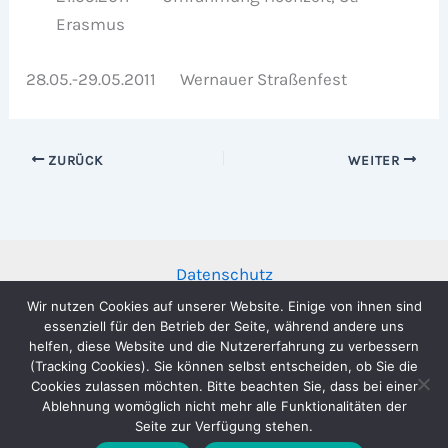
Erasmus
28.05.-29.05.2011 Wernauer Straßenfest
ZURÜCK
WEITER
Datenschutz
Impressum
Wir nutzen Cookies auf unserer Website. Einige von ihnen sind
essenziell für den Betrieb der Seite, während andere uns
helfen, diese Website und die Nutzererfahrung zu verbessern
(Tracking Cookies). Sie können selbst entscheiden, ob Sie die
Cookies zulassen möchten. Bitte beachten Sie, dass bei einer
Ablehnung womöglich nicht mehr alle Funktionalitäten der
Copyright © 2026 Musikverein Stadtkapelle Wernau e.V. |
Seite zur Verfügung stehen.
Präsentiert von
Astra-WordPress-Theme