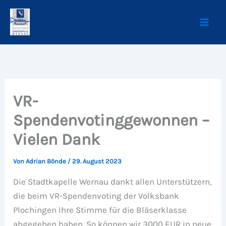
Zum
Inhalt
springen
VR-
Spendenvotinggewonnen –
Vielen Dank
Von
Adrian Bönde
/
29. August 2023
Die Stadtkapelle Wernau dankt allen Unterstützern,
die beim VR-Spendenvoting der Volksbank
Plochingen Ihre Stimme für die Bläserklasse
abgegeben haben. So können wir 3000 EUR in neue