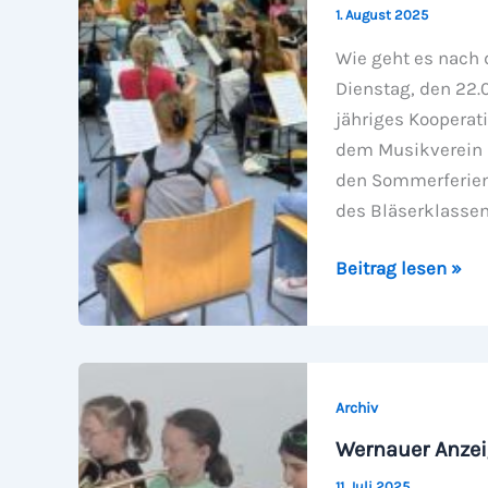
1. August 2025
Wie geht es nach 
Dienstag, den 22.0
jähriges Kooperat
dem Musikverein S
den Sommerferien 
des Bläserklassen-
Wernauer
Beitrag lesen »
Anzeiger
KW31/2025
Archiv
Wernauer Anze
11. Juli 2025