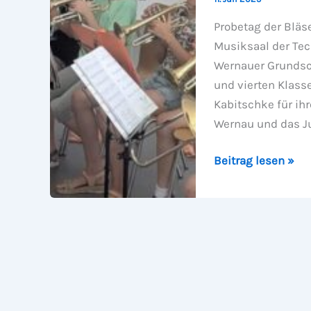
Probetag der Bläs
Musiksaal der Tec
Wernauer Grundsch
und vierten Klasse
Kabitschke für ihr
Wernau und das J
Wernauer
Beitrag lesen »
Anzeiger
KW28/2025