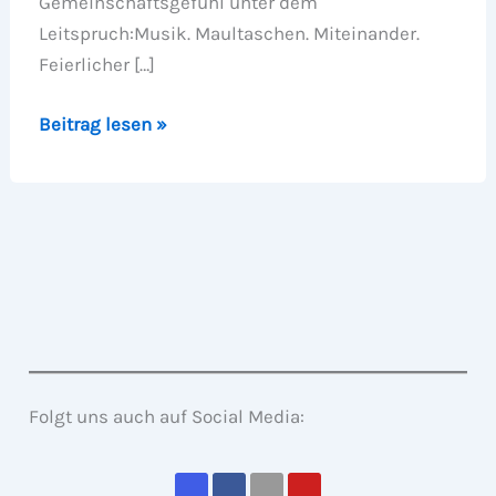
Gemeinschaftsgefühl unter dem
Leitspruch:Musik. Maultaschen. Miteinander.
Feierlicher […]
Sommer,
Beitrag lesen »
Sekt
&
schwäbische
Seele
–
Wernau
feiert
das
Maultaschenfest
Folgt uns auch auf Social Media:
2025