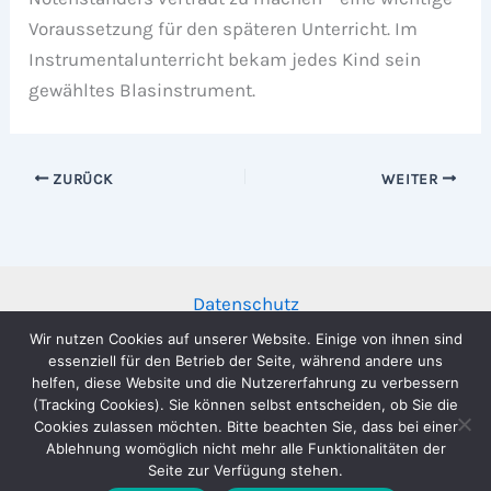
Voraussetzung für den späteren Unterricht. Im
Instrumentalunterricht bekam jedes Kind sein
gewähltes Blasinstrument.
ZURÜCK
WEITER
Datenschutz
Impressum
Wir nutzen Cookies auf unserer Website. Einige von ihnen sind
essenziell für den Betrieb der Seite, während andere uns
helfen, diese Website und die Nutzererfahrung zu verbessern
(Tracking Cookies). Sie können selbst entscheiden, ob Sie die
Cookies zulassen möchten. Bitte beachten Sie, dass bei einer
Ablehnung womöglich nicht mehr alle Funktionalitäten der
Copyright © 2026 Musikverein Stadtkapelle Wernau e.V. |
Seite zur Verfügung stehen.
Präsentiert von
Astra-WordPress-Theme