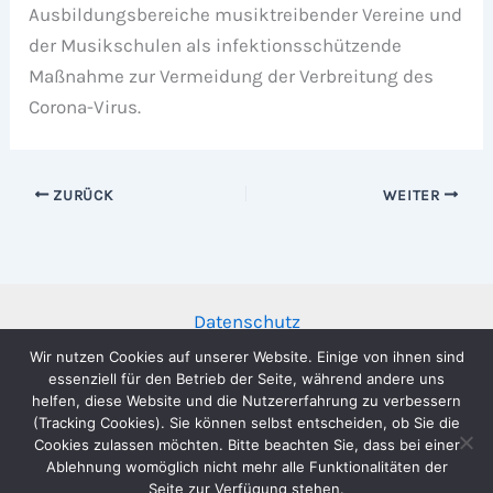
Ausbildungsbereiche musiktreibender Vereine und
der Musikschulen als infektionsschützende
Maßnahme zur Vermeidung der Verbreitung des
Corona-Virus.
ZURÜCK
WEITER
Datenschutz
Impressum
Wir nutzen Cookies auf unserer Website. Einige von ihnen sind
essenziell für den Betrieb der Seite, während andere uns
helfen, diese Website und die Nutzererfahrung zu verbessern
(Tracking Cookies). Sie können selbst entscheiden, ob Sie die
Cookies zulassen möchten. Bitte beachten Sie, dass bei einer
Ablehnung womöglich nicht mehr alle Funktionalitäten der
Copyright © 2026 Musikverein Stadtkapelle Wernau e.V. |
Seite zur Verfügung stehen.