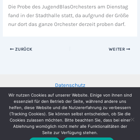
Die Probe des JugendBlasOrchesters am Dienstag
fand in der Stadthalle statt, da aufgrund der Größe
nur dort das ganze Orchester derzeit proben darf.
ZURÜCK
WEITER
Datenschutz
Impressum
Wir nutzen Cookies auf unserer Website. Einige von ihnen sind
essenziell für den Betrieb der Seite, während andere uns
helfen, diese Website und die Nutzererfahrung zu verbessern
(Tracking Cookies). Sie können selbst entscheiden, ob Sie die
Cookies zulassen möchten. Bitte beachten Sie, dass bei einer
Ablehnung womöglich nicht mehr alle Funktionalitäten der
Copyright © 2026 Musikverein Stadtkapelle Wernau e.V. |
Seite zur Verfügung stehen.
Präsentiert von
Astra-WordPress-Theme