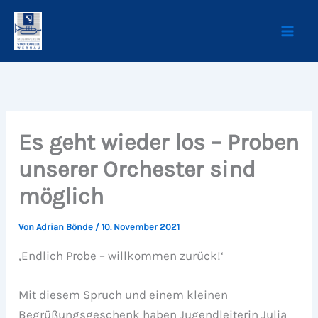
Zum
Inhalt
springen
Es geht wieder los – Proben
unserer Orchester sind
möglich
Von
Adrian Bönde
/
10. November 2021
‚Endlich Probe – willkommen zurück!‘
Mit diesem Spruch und einem kleinen
Begrüßungsgeschenk haben Jugendleiterin Julia