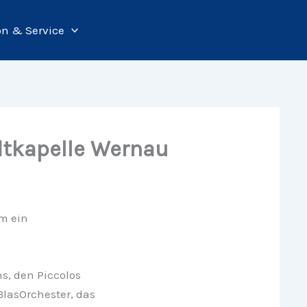
on & Service
dtkapelle Wernau
m ein
s, den Piccolos
BlasOrchester, das