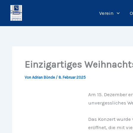
Zum
Inhalt
Verein
O
springen
Einzigartiges Weihnacht
Von
Adrian Bönde
/
8. Februar 2025
Am 15. Dezember e
unvergessliches W
Das Konzert wurde 
eröffnet, die mit v