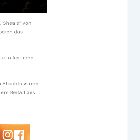
O’Shea’s“ von
odien das
e in festliche
n Abschluss und
em Beifall des