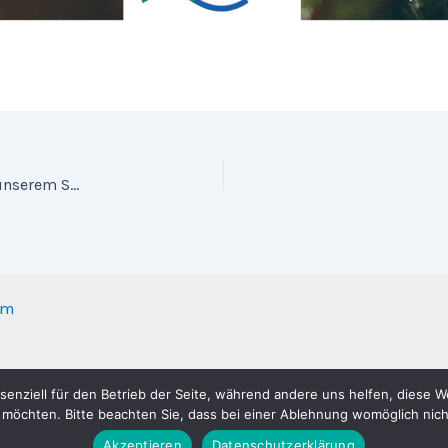
Podcast-Tipp: Einblicke in die Welt der Blasmusik mit unserem Städtischen Musikdirektor Paul Jacot
um
senziell für den Betrieb der Seite, während andere uns helfen, diese 
 möchten. Bitte beachten Sie, dass bei einer Ablehnung womöglich nicht
Musikverein Stadtkapelle Wernau e.V. | Präsentiert von
Astra
Akzeptieren
Datenschutzerklärung