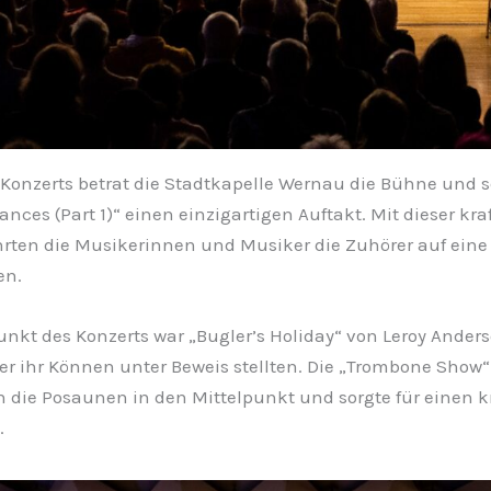
 Konzerts betrat die Stadtkapelle Wernau die Bühne und se
ces (Part 1)“ einen einzigartigen Auftakt. Mit dieser kra
rten die Musikerinnen und Musiker die Zuhörer auf eine
en.
nkt des Konzerts war „Bugler’s Holiday“ von Leroy Anders
er ihr Können unter Beweis stellten. Die „Trombone Show“
die Posaunen in den Mittelpunkt und sorgte für einen kr
.