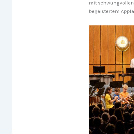
mit schwungvollen 
begeistertem Appla